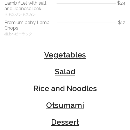
Lamb fillet with salt
$24
and Jpanese leek
ネギ塩ジンギスカン
Premium baby Lamb
$12
Chops
極上ベビーラック
Vegetables
Salad
Rice and Noodles
Otsumami
Dessert