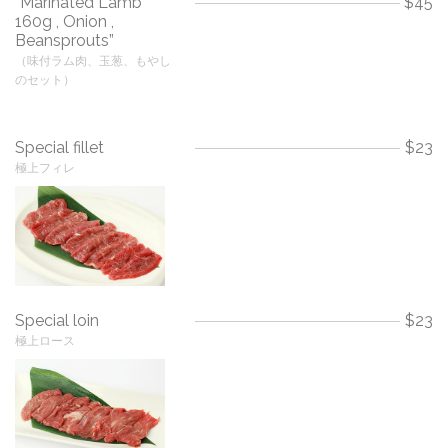
“Marinated Lamb
$45
160g , Onion ,
Beansprouts”
（味付ラム肉、玉葱、もやし
のセット）
Special fillet
$23
極上フィレ
Special loin
$23
極上ロース